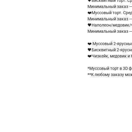
🖤Бисквитный торт. Ср
Минимальный заказ — 
❤️Муссовый торт. Сред
Минимальный заказ — 
🖤Наполеон/медовик/ч
Минимальный заказ —
❤️ Муссовый 2-ярусный 
🖤Бисквитный 2-ярусны
❤️Чизкейк, медовик и 
*Муссовый торт в 3D 
**К любому заказу мо