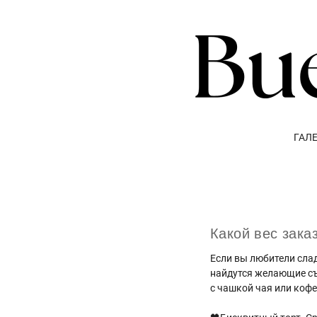
ГАЛ
Какой вес зака
Если вы любители слад
найдутся желающие съ
с чашкой чая или кофе