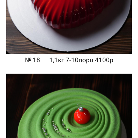
№ 18⠀⠀1,1кг 7-10порц 4100р