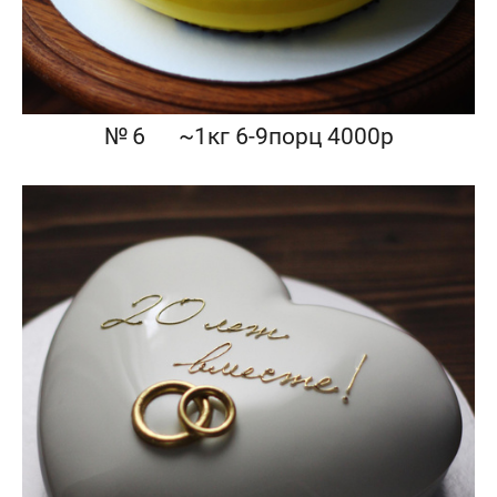
№ 6⠀⠀~1кг 6-9порц 4000р