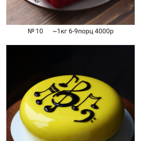
№ 10⠀⠀~1кг 6-9порц 4000р