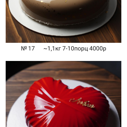
№ 17⠀⠀~1,1кг 7-10порц 4000р