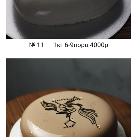
№ 11⠀⠀1кг 6-9порц 4000р