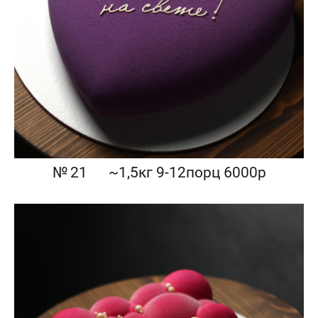
№ 21⠀⠀~1,5кг 9-12порц 6000р