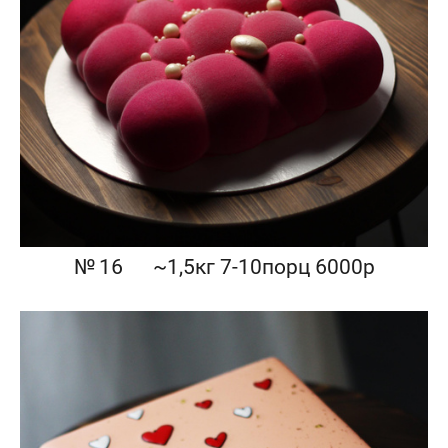
№ 16⠀⠀~1,5кг 7-10порц 6000р