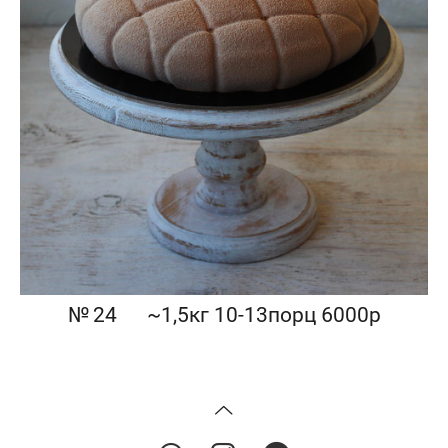
№ 24⠀⠀~1,5кг 10-13порц 6000р