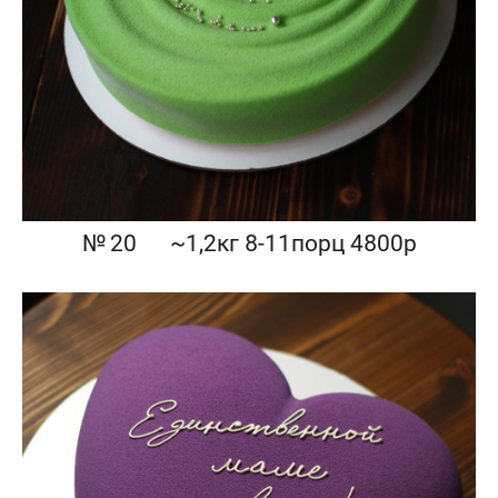
№ 20⠀⠀~1,2кг 8-11порц 4800р